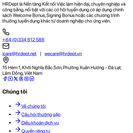
HRDept là Nền tảng Kết nối Việc làm hiện đại, chuyên nghiệp và
công bằng, nổi bật với các cơ hội tuyển dụng có áp dụng chính
sách Welcome Bonus, Signing Bonus hoặc các chương trình
thưởng tuyển dụng khác từ doanh nghiệp cho ứng viên.
+84 (0)334 812 588
icare@hrdept.net
|
wecare@hrdept.vn
15 Hẻm 1, Khởi Nghĩa Bắc Sơn, Phường Xuân Hương - Đà Lạt,
Lâm Đồng, Việt Nam
Chúng tôi
Về chúng tôi
Câu hỏi thường gặp
Điều khoản dịch vụ
Quyền riêng tư