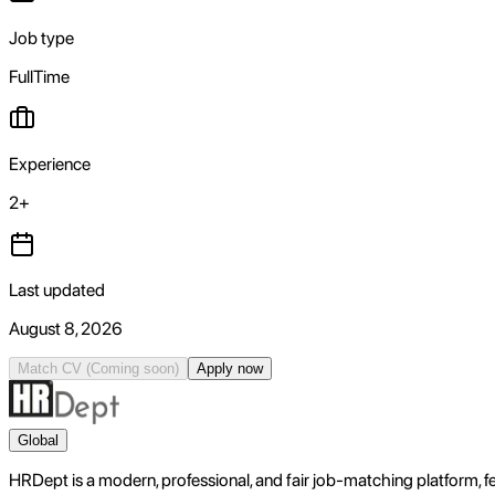
Job type
FullTime
Experience
2+
Last updated
August 8, 2026
Match CV
(Coming soon)
Apply now
Global
HRDept is a modern, professional, and fair job-matching platform, 