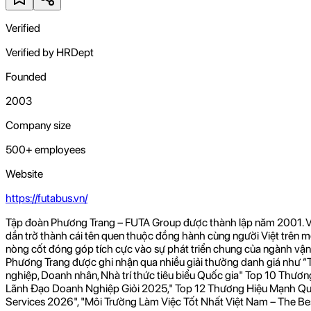
Verified
Verified by HRDept
Founded
2003
Company size
500+ employees
Website
https://futabus.vn/
Tập đoàn Phương Trang – FUTA Group được thành lập năm 2001. Với 
dần trở thành cái tên quen thuộc đồng hành cùng người Việt trên mọ
nòng cốt đóng góp tích cực vào sự phát triển chung của ngành vận t
Phương Trang được ghi nhận qua nhiều giải thưởng danh giá như 
nghiệp, Doanh nhân, Nhà trí thức tiêu biểu Quốc gia" Top 10 Thư
Lãnh Đạo Doanh Nghiệp Giỏi 2025," Top 12 Thương Hiệu Mạnh Quố
Services 2026", "Môi Trường Làm Việc Tốt Nhất Việt Nam – The Be