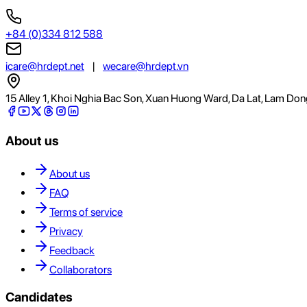
+84 (0)334 812 588
icare@hrdept.net
|
wecare@hrdept.vn
15 Alley 1, Khoi Nghia Bac Son, Xuan Huong Ward, Da Lat, Lam Don
About us
About us
FAQ
Terms of service
Privacy
Feedback
Collaborators
Candidates