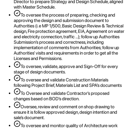
Director to prepare Strategy and Design Schedule, aligned
with Master Schedule.
To oversee the process of preparing, checking and
approving the design and submission document to
Authorities (i. e MP 1/500, Basic Design Review & Technical
design, Fire protection agreement, EIA, Agreement on water
and electricity connection, traffic …); follow up Authorities
Submission’s process and correctness, including
implementation of comments from Authorities; follow up
Authorities’ visits and requirements in order to get all the
Licenses and Permissions.
To oversee, validate, approve and Sign-Off for every
stage of design documents.
To oversee and validate Construction Materials
following Project Brief, Materials List and SPA’s documents
To Oversee and validate Contractor’s proposed
changes based on BOD’s direction.
Oversee, review and comment on shop drawing to
ensure it is follow approved design, design intention and
sale’s document.
To oversee and monitor quality of Architecture work