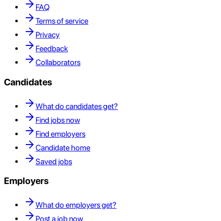
FAQ
Terms of service
Privacy
Feedback
Collaborators
Candidates
What do candidates get?
Find jobs now
Find employers
Candidate home
Saved jobs
Employers
What do employers get?
Post a job now