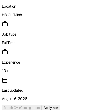
Location
Hồ Chí Minh
Job type
FullTime
Experience
10+
Last updated
August 6, 2026
Match CV
(Coming soon)
Apply now