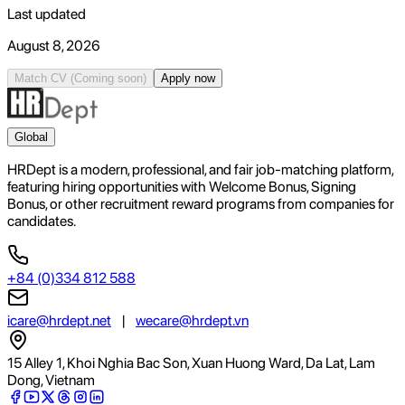
Last updated
August 8, 2026
Match CV
(Coming soon)
Apply now
Global
HRDept is a modern, professional, and fair job-matching platform,
featuring hiring opportunities with Welcome Bonus, Signing
Bonus, or other recruitment reward programs from companies for
candidates.
+84 (0)334 812 588
icare@hrdept.net
|
wecare@hrdept.vn
15 Alley 1, Khoi Nghia Bac Son, Xuan Huong Ward, Da Lat, Lam
Dong, Vietnam