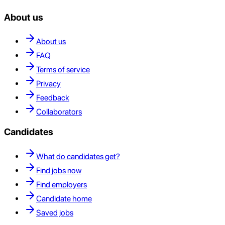
About us
About us
FAQ
Terms of service
Privacy
Feedback
Collaborators
Candidates
What do candidates get?
Find jobs now
Find employers
Candidate home
Saved jobs