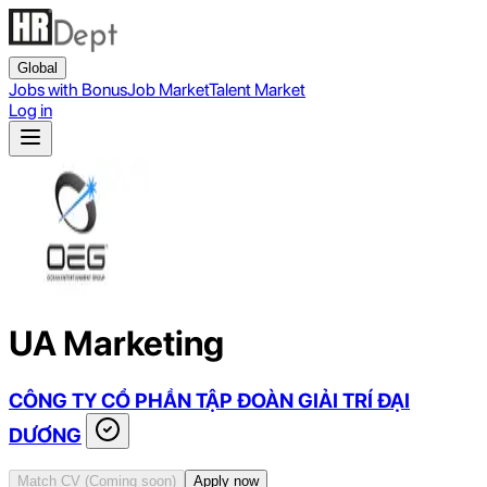
Global
Jobs with Bonus
Job Market
Talent Market
Log in
UA Marketing
CÔNG TY CỔ PHẦN TẬP ĐOÀN GIẢI TRÍ ĐẠI
DƯƠNG
Match CV
(Coming soon)
Apply now