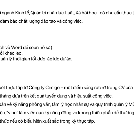
gành Kinh tế, Quản trị nhân lực, Luật, Xã hội học... có nhu cầu thực 
ể đảm bảo chất lượng đào tạo và công việc.
ách và Word để soạn hồ sơ).
ồi khéo léo.
ản lý thời gian tốt dưới áp lực dự án.
ét thực tập từ Công ty Cimigo – một điểm sáng rực rỡ trong CV của 
áng dựa trên kết quả tuyển dụng và hiệu suất công việc.
 bản về kỹ năng phỏng vấn, tâm lý học nhân sự và quy trình quản lý M
iện, "vibe" làm việc cực kỳ năng động và không thiếu phần dễ thương
h thức nếu có biểu hiện xuất sắc trong kỳ thực tập.