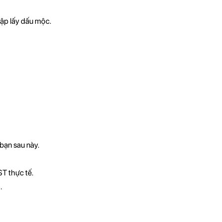
tập lấy dấu mộc.
bạn sau này.
ST thực tế.
.