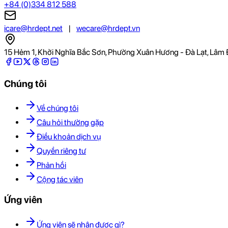
+84 (0)334 812 588
icare@hrdept.net
|
wecare@hrdept.vn
15 Hẻm 1, Khởi Nghĩa Bắc Sơn, Phường Xuân Hương - Đà Lạt, Lâm 
Chúng tôi
Về chúng tôi
Câu hỏi thường gặp
Điều khoản dịch vụ
Quyền riêng tư
Phản hồi
Cộng tác viên
Ứng viên
Ứng viên sẽ nhận được gì?