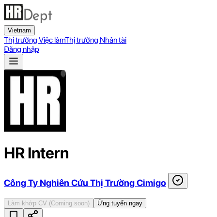
Vietnam
Thị trường Việc làm
Thị trường Nhân tài
Đăng nhập
HR Intern
Công Ty Nghiên Cứu Thị Trường Cimigo
Làm khớp CV
(Coming soon)
Ứng tuyển ngay