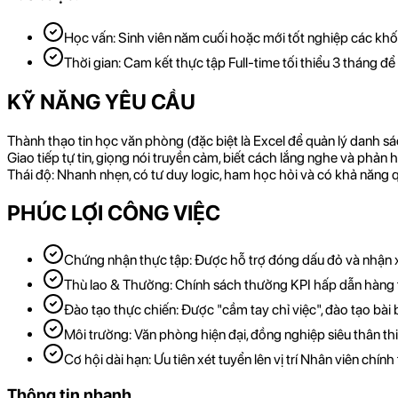
Học vấn: Sinh viên năm cuối hoặc mới tốt nghiệp các khối n
Thời gian: Cam kết thực tập Full-time tối thiểu 3 tháng đ
KỸ NĂNG YÊU CẦU
Thành thạo tin học văn phòng (đặc biệt là Excel để quản lý danh s
Giao tiếp tự tin, giọng nói truyền cảm, biết cách lắng nghe và phản h
Thái độ: Nhanh nhẹn, có tư duy logic, ham học hỏi và có khả năng qu
PHÚC LỢI CÔNG VIỆC
Chứng nhận thực tập: Được hỗ trợ đóng dấu đỏ và nhận x
Thù lao & Thưởng: Chính sách thưởng KPI hấp dẫn hàng th
Đào tạo thực chiến: Được "cầm tay chỉ việc", đào tạo bài
Môi trường: Văn phòng hiện đại, đồng nghiệp siêu thân th
Cơ hội dài hạn: Ưu tiên xét tuyển lên vị trí Nhân viên chín
Thông tin nhanh