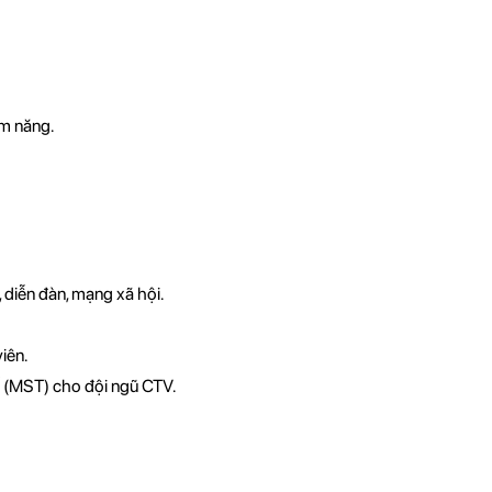
ềm năng.
 diễn đàn, mạng xã hội.
iên.
ế (MST) cho đội ngũ CTV.