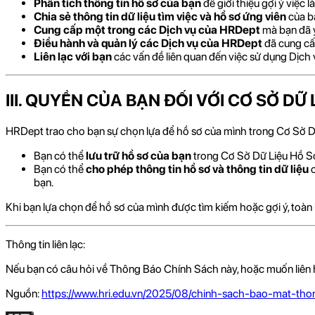
Phân tích thông tin hồ sơ của bạn
để giới thiệu gợi ý việc
Chia sẻ thông tin dữ liệu tìm việc và hồ sơ ứng viên
của b
Cung cấp một trong các Dịch vụ của HRDept
mà bạn đã 
Điều hành và quản lý các Dịch vụ của HRDept
đã cung c
Liên lạc với bạn
các vấn đề liên quan đến việc sử dụng Dịc
III. QUYỀN CỦA BẠN ĐỐI VỚI CƠ SỞ DỮ 
HRDept trao cho bạn sự chọn lựa để hồ sơ của mình trong Cơ Sở D
Bạn có thể
lưu trữ hồ sơ của bạn
trong Cơ Sở Dữ Liệu Hồ S
Bạn có thể
cho phép thông tin hồ sơ và thông tin dữ liệu
bạn.
Khi bạn lựa chọn để hồ sơ của mình được tìm kiếm hoặc gợi ý, toàn 
Thông tin liên lạc:
Nếu bạn có câu hỏi về Thông Báo Chính Sách này, hoặc muốn liên hệ v
Nguồn:
https://www.hri.edu.vn/2025/08/chinh-sach-bao-mat-tho