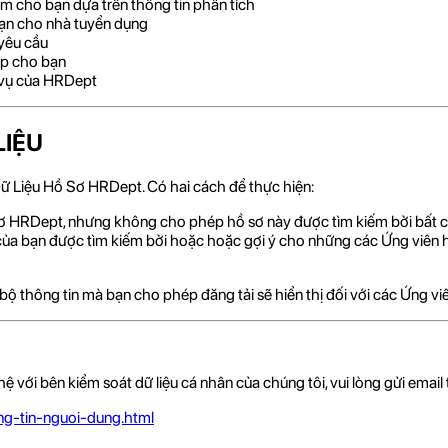
 làm cho bạn dựa trên thông tin phân tích
ạn cho nhà tuyển dụng
yêu cầu
ấp cho bạn
h vụ của HRDept
LIỆU
ữ Liệu Hồ Sơ HRDept. Có hai cách để thực hiện:
ơ HRDept, nhưng không cho phép hồ sơ này được tìm kiếm bởi bất c
của bạn được tìm kiếm bởi hoặc hoặc gợi ý cho những các Ứng viên
bộ thông tin mà bạn cho phép đăng tải sẽ hiển thị đối với các Ứng v
ới bên kiểm soát dữ liệu cá nhân của chúng tôi, vui lòng gửi email t
ng-tin-nguoi-dung.html