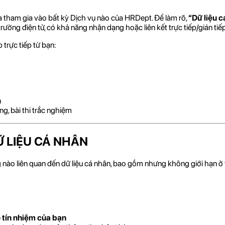
ựa tham gia vào bất kỳ Dịch vụ nào của HRDept. Để làm rõ,
“Dữ liệu c
trường điện tử, có khả năng nhận dạng hoặc liên kết trực tiếp/gián ti
trực tiếp từ bạn:
n
ng, bài thi trắc nghiệm
Ữ LIỆU CÁ NHÂN
o liên quan đến dữ liệu cá nhân, bao gồm nhưng không giới hạn ở việc t
 tín nhiệm của bạn