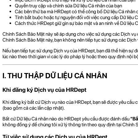
Quyền truy cập và chỉnh sửa Dữ liệu Cá nhân của bạn
Các bên thứ ba mà HRDept có thể công bố Dữ liệu Cá nhân 
Tính bắt buộc hoặc tự nguyện đối với việc cung cấp Dữ liệu 
Cách thức HRDept giữ gìn sự bảo mật và an ninh về Dữ liệu 
Chính Sách Bảo Mật này sẽ áp dụng cho việc sử dụng các Dịch vụ
Chính Sách Bảo Mật này, bạn không nên tiếp tục sử dụng các Dịch
Nếu bạn tiếp tục sử dụng Dịch vụ của HRDept, bạn đã thể hiện sự 
lúc nào theo thời gian vì các lý do pháp lý hoặc theo quy định nộ
I. THU THẬP DỮ LIỆU CÁ NHÂN
Khi đăng ký Dịch vụ của HRDept
Khi đăng ký bất cứ Dịch vụ nào của HRDept, bạn sẽ được yêu cầu cu
(bao gồm cả các lần cập nhật).
Bất cứ Dữ liệu Cá nhân nào do HRDept yêu cầu được đánh dấu
“Bắ
không đồng ý để chúng tôi xử lý thông tin theo quy định tại Chính 
Từ việc sử dụng các Dịch vụ của HRDept