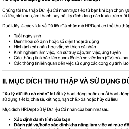
Chúng tôi thu thập Dữ liệu Cá nhân trực tiếp từ bạn khi bạn chọn l
số liệu, hình ảnh, âm thanh hay bất kỳ định dạng nào khác trên môi 
Dưới đây là các ví dụ về Dữ liệu Cá nhân mà HRDept có thể thu thập 
Tuổi, ngày sinh
Điện thoại cố định hoặc số điện thoại di động
Hình ảnh cá nhân, học vấn, sở thích cá nhân
Kinh nghiệm làm việc, lịch sử truy cập, tìm việc, ứng tuyển
Các thông tin khác liên quan đến Hồ sơ việc làm (CV) của bạ
Các thông tin liên quan đến việc sử dụng các công cụ tính lươ
II. MỤC ĐÍCH THU THẬP VÀ SỬ DỤNG D
“Xử lý dữ liệu cá nhân”
là bất kỳ hoạt động hoặc chuỗi hoạt động nà
sử dụng, tiết lộ, chia sẻ, kết hợp, hạn chế, xóa hoặc hủy dữ liệu.
Mục đích HRDept xử lý Dữ liệu Cá nhân của bạn như sau:
Xác định danh tính của bạn
Đánh giá và/hoặc xác định khả năng làm việc và mức độ