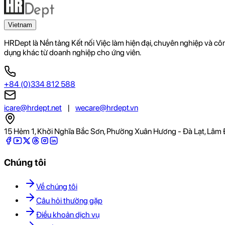
Vietnam
HRDept là Nền tảng Kết nối Việc làm hiện đại, chuyên nghiệp và c
dụng khác từ doanh nghiệp cho ứng viên.
+84 (0)334 812 588
icare@hrdept.net
|
wecare@hrdept.vn
15 Hẻm 1, Khởi Nghĩa Bắc Sơn, Phường Xuân Hương - Đà Lạt, Lâm 
Chúng tôi
Về chúng tôi
Câu hỏi thường gặp
Điều khoản dịch vụ