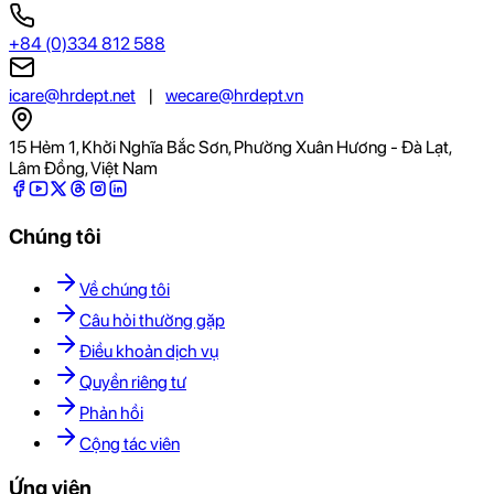
+84 (0)334 812 588
icare@hrdept.net
|
wecare@hrdept.vn
15 Hẻm 1, Khởi Nghĩa Bắc Sơn, Phường Xuân Hương - Đà Lạt,
Lâm Đồng, Việt Nam
Chúng tôi
Về chúng tôi
Câu hỏi thường gặp
Điều khoản dịch vụ
Quyền riêng tư
Phản hồi
Cộng tác viên
Ứng viên