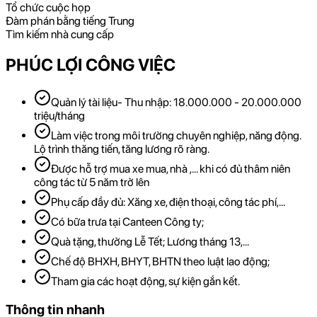
Tổ chức cuộc họp
Đàm phán bằng tiếng Trung
Tìm kiếm nhà cung cấp
PHÚC LỢI CÔNG VIỆC
Quản lý tài liệu- Thu nhập: 18.000.000 - 20.000.000
triệu/tháng
Làm việc trong môi trường chuyên nghiệp, năng động.
Lộ trình thăng tiến, tăng lương rõ ràng.
Được hỗ trợ mua xe mua, nhà ,… khi có đủ thâm niên
công tác từ 5 năm trở lên
Phụ cấp đầy đủ: Xăng xe, điện thoại, công tác phí,…
Có bữa trưa tại Canteen Công ty;
Quà tặng, thưởng Lễ Tết; Lương tháng 13,…
Chế độ BHXH, BHYT, BHTN theo luật lao động;
Tham gia các hoạt động, sự kiện gắn kết.
Thông tin nhanh