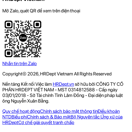
Mở Zalo, quét QR để xem trên điện thoại
Nhắn tin trên Zalo
Copyright© 2026, HRDept Vietnam All Rights Reserved
Nền tảng Kết nối Việc làm
HRDept.vn
sở hữu bởi CÔNG TY CỔ
PHẦN HRDEPT VIỆT NAM - MST 0314812588 - Cấp ngày
03/01/2018 - Sở Tài chính Tỉnh Lâm Đồng - Đại diện pháp luật
ông Nguyễn Xuân Bằng.
Quy chế hoạt động
Chính sách bảo mật thông tin
Điều khoản
NTD
Biểu phí
Chính sách & Bảo mật
Bộ Nguyên tắc Ứng xử của
HRDept
Cơ chế giải quyết tranh chấp