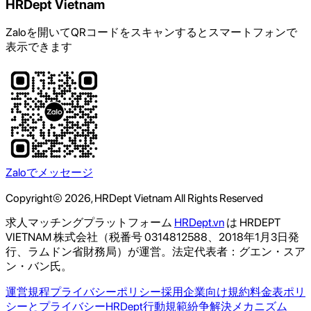
HRDept Vietnam
Zaloを開いてQRコードをスキャンするとスマートフォンで
表示できます
Zaloでメッセージ
Copyright© 2026, HRDept Vietnam All Rights Reserved
求人マッチングプラットフォーム
HRDept.vn
は HRDEPT
VIETNAM 株式会社（税番号 0314812588、2018年1月3日発
行、ラムドン省財務局）が運営。法定代表者：グエン・スア
ン・バン氏。
運営規程
プライバシーポリシー
採用企業向け規約
料金表
ポリ
シーとプライバシー
HRDept行動規範
紛争解決メカニズム