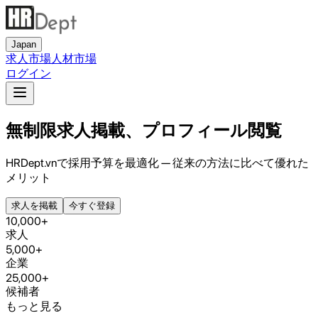
Japan
求人市場
人材市場
ログイン
無制限
求人掲載、プロフィール閲覧
HRDept.vnで採用予算を最適化 — 従来の方法に比べて優れた
メリット
求人を掲載
今すぐ登録
10,000
+
求人
5,000
+
企業
25,000
+
候補者
もっと見る