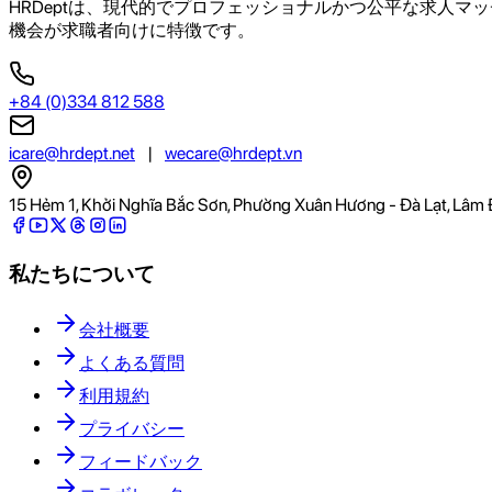
HRDeptは、現代的でプロフェッショナルかつ公平な求人マッチン
機会が求職者向けに特徴です。
+84 (0)334 812 588
icare@hrdept.net
|
wecare@hrdept.vn
15 Hẻm 1, Khởi Nghĩa Bắc Sơn, Phường Xuân Hương - Đà Lạt, Lâm 
私たちについて
会社概要
よくある質問
利用規約
プライバシー
フィードバック