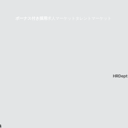
ボーナス付き採用
求人マーケット
タレントマーケット
HRDept
s