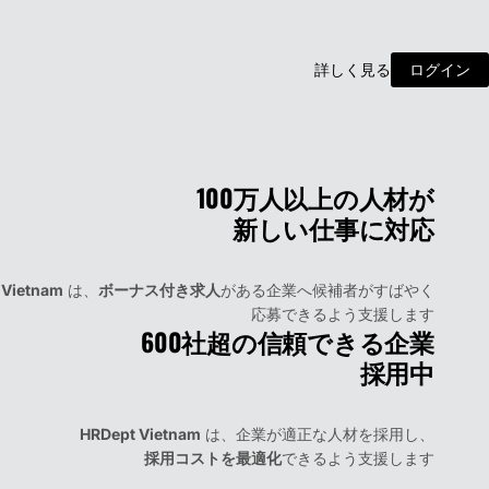
詳
し
く
見
る
ログイン
100万人以上の人材が
新しい仕事に対応
 Vietnam
は、
ボーナス付き求人
がある企業へ候補者がすばやく
応募できるよう支援します
600社超の信頼できる企業
採用中
HRDept Vietnam
は、企業が適正な人材を採用し、
採用コストを最適化
できるよう支援します