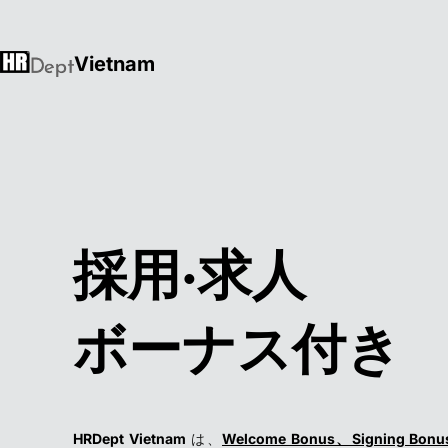
V
i
e
t
n
a
m
·
採
用
求
人
ボ
ー
ナ
ス
付
き
HRDept Vietnam
は、
Welcome Bonus、Signing Bonu