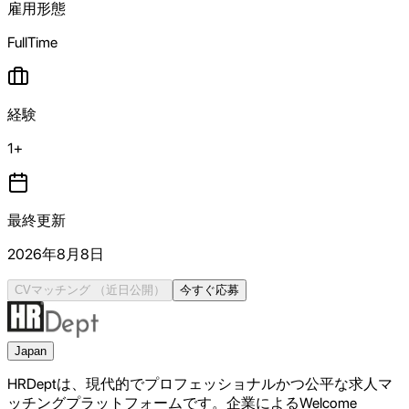
雇用形態
FullTime
経験
1+
最終更新
2026年8月8日
CVマッチング
（近日公開）
今すぐ応募
Japan
HRDeptは、現代的でプロフェッショナルかつ公平な求人マ
ッチングプラットフォームです。企業によるWelcome