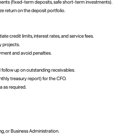
uments (fixed-term deposits, safe short-term investments).
e return on the deposit portfolio.
e credit limits, interest rates, and service fees.
 projects.
ment and avoid penalties.
follow up on outstanding receivables.
nthly treasury report) for the CFO.
a as required.
g, or Business Administration.