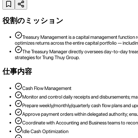
役割のミッション
Treasury Management is a capital management function respo
optimizes returns across the entire capital portfolio — includin
The Treasury Manager directly oversees day-to-day treasu
strategies for Trung Thuy Group.
仕事内容
Cash Flow Management
Monitor and control daily receipts and disbursements; main
Prepare weekly/monthly/quarterly cash flow plans and u
Approve payment orders within delegated authority; ensu
Coordinate with Accounting and Business teams to reconc
Idle Cash Optimization