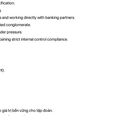
fication.
.
and working directly with banking partners.
ified conglomerate.
under pressure.
ining strict internal control compliance.
t).
o giá trị bền vững cho tập đoàn.