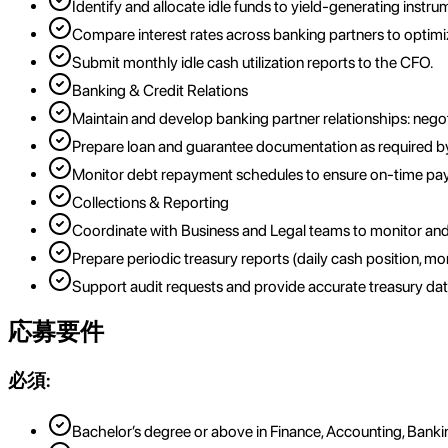
Identify and allocate idle funds to yield-generating instr
Compare interest rates across banking partners to optimiz
Submit monthly idle cash utilization reports to the CFO.
Banking & Credit Relations
Maintain and develop banking partner relationships: negotiat
Prepare loan and guarantee documentation as required by
Monitor debt repayment schedules to ensure on-time pay
Collections & Reporting
Coordinate with Business and Legal teams to monitor and 
Prepare periodic treasury reports (daily cash position, mo
Support audit requests and provide accurate treasury dat
応募要件
必須:
Bachelor’s degree or above in Finance, Accounting, Bankin