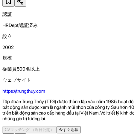
認証
HRDept認証済み
設立
2002
規模
従業員500名以上
ウェブサイト
https://trungthuy.com
Tập đoàn Trung Thủy (TTG) được thành lập vào năm 1985, hoạt động 
bất động sản được xem là ngành mũi nhọn của công ty. Sau hơn 40 
triển bất động sản cao cấp hàng đầu tại Việt Nam. Với triết lý ki
những giá trị tương lai.
CVマッチング
（近日公開）
今すぐ応募