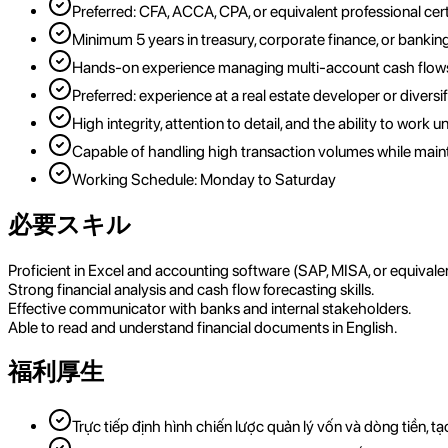
Preferred: CFA, ACCA, CPA, or equivalent professional certi
Minimum 5 years in treasury, corporate finance, or banking
Hands-on experience managing multi-account cash flows 
Preferred: experience at a real estate developer or divers
High integrity, attention to detail, and the ability to work 
Capable of handling high transaction volumes while mainta
Working Schedule: Monday to Saturday
必要スキル
Proficient in Excel and accounting software (SAP, MISA, or equivalen
Strong financial analysis and cash flow forecasting skills.
Effective communicator with banks and internal stakeholders.
Able to read and understand financial documents in English.
福利厚生
Trực tiếp định hình chiến lược quản lý vốn và dòng tiền, tạ